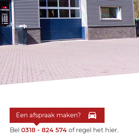
Een afspraak maken?
Bel
0318 - 824 574
of regel het hier.