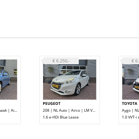
€ 6.250,-
€ 6
PEUGEOT
TOYOTA
i30 | NL Auto | Trekhaak | Airco |
208 | NL Auto | Airco | LM Velgen |
Aygo | NL
1.6 e-HDi Blue Lease
1.0 VVT-i