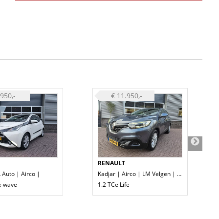
.950,-
€ 11.950,-
RENAULT
 Auto | Airco |
Kadjar | Airco | LM Velgen | Cruise
 x-wave
1.2 TCe Life