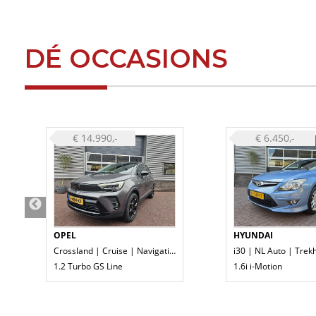
DÉ OCCASIONS
€ 14.990,-
€ 6.450,-
OPEL
HYUNDAI
Crossland | Cruise | Navigatie |
1.2 Turbo GS Line
1.6i i-Motion