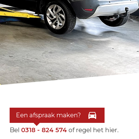
Een afspraak maken?
Bel
0318 - 824 574
of regel het hier.