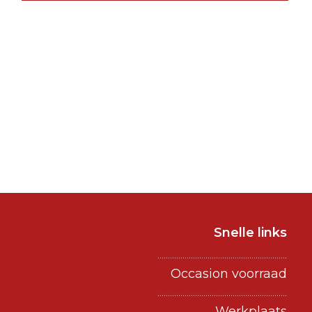
Snelle links
..............................................................
Occasion voorraad
..............................................................
Werkplaats